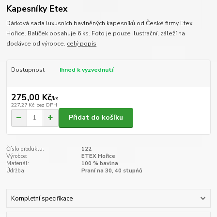
Kapesníky Etex
Dárková sada luxusních bavlněných kapesníků od České firmy Etex
Hořice. Balíček obsahuje 6 ks. Foto je pouze ilustrační, záleží na
dodávce od výrobce.
celý popis
Dostupnost
Ihned k vyzvednutí
275,00 Kč
/
ks
227,27 Kč
bez DPH
Přidat do košíku
Číslo produktu:
122
Výrobce:
ETEX Hořice
Materiál:
100 % bavlna
Údržba:
Praní na 30, 40 stupńů
Kompletní specifikace