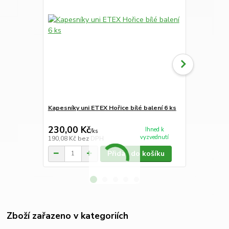
Kapesníky uni ETEX Hořice bílé balení 6 ks
Kapesníky p
kusů
230,00 Kč
230,00 K
Ihned k
/
ks
vyzvednutí
190,08 Kč
bez DPH
190,08 Kč
be
Přidat do košíku
Zboží zařazeno v kategoriích