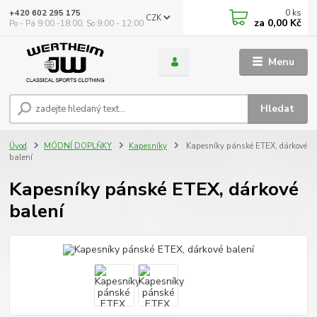
0
ks
+420 602 295 175
CZK
za
0,00 Kč
Po - Pá 9:00 -18:00, So 9:00 - 12:00
Menu
Hledat
Úvod
MÓDNÍ DOPLŇKY
Kapesníky
Kapesníky pánské ETEX, dárkové
balení
Kapesníky pánské ETEX, dárkové
balení