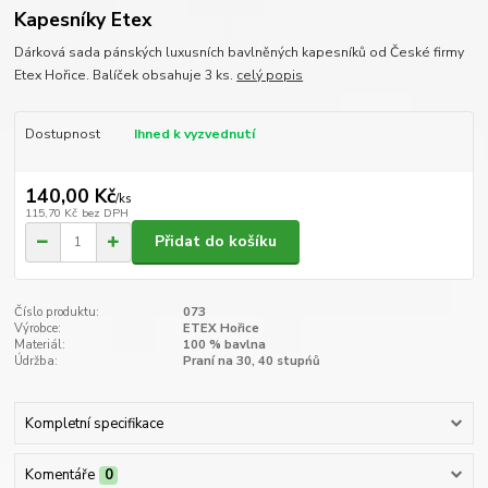
Kapesníky Etex
Dárková sada pánských luxusních bavlněných kapesníků od České firmy
Etex Hořice. Balíček obsahuje 3 ks.
celý popis
Dostupnost
Ihned k vyzvednutí
140,00 Kč
/
ks
115,70 Kč
bez DPH
Přidat do košíku
Číslo produktu:
073
Výrobce:
ETEX Hořice
Materiál:
100 % bavlna
Údržba:
Praní na 30, 40 stupńů
Kompletní specifikace
Komentáře
0