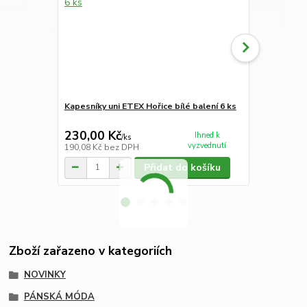
Kapesníky uni ETEX Hořice bílé balení 6 ks
Kapesníky p
kusů
230,00 Kč
230,00 K
Ihned k
/
ks
vyzvednutí
190,08 Kč
bez DPH
190,08 Kč
be
Přidat do košíku
Zboží zařazeno v kategoriích
NOVINKY
PÁNSKÁ MÓDA