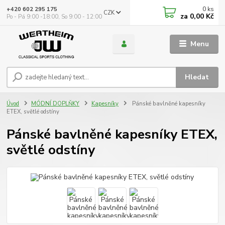
0
ks
+420 602 295 175
CZK
za
0,00 Kč
Po - Pá 9:00 -18:00, So 9:00 - 12:00
Menu
Hledat
Úvod
MÓDNÍ DOPLŇKY
Kapesníky
Pánské bavlněné kapesníky
ETEX, světlé odstíny
Pánské bavlněné kapesníky ETEX,
světlé odstíny