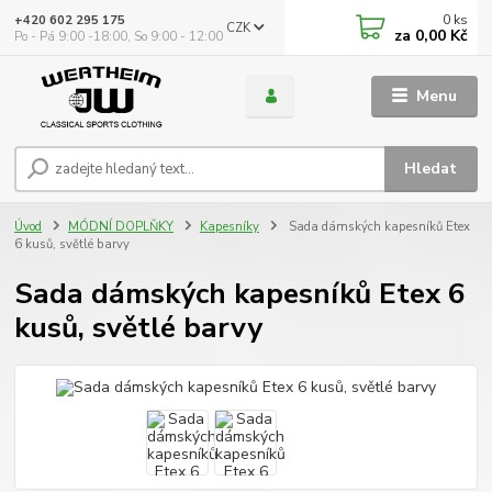
0
ks
+420 602 295 175
CZK
za
0,00 Kč
Po - Pá 9:00 -18:00, So 9:00 - 12:00
Menu
Hledat
Úvod
MÓDNÍ DOPLŇKY
Kapesníky
Sada dámských kapesníků Etex
6 kusů, světlé barvy
Sada dámských kapesníků Etex 6
kusů, světlé barvy