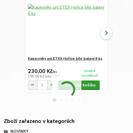
Kapesníky uni ETEX Hořice bílé balení 6 ks
Kapesníky p
kusů
230,00 Kč
230,00 K
Ihned k
/
ks
vyzvednutí
190,08 Kč
bez DPH
190,08 Kč
be
Přidat do košíku
Zboží zařazeno v kategoriích
NOVINKY