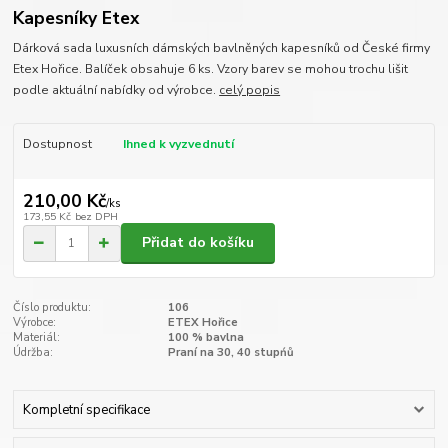
Kapesníky Etex
Dárková sada luxusních dámských bavlněných kapesníků od České firmy
Etex Hořice. Balíček obsahuje 6 ks. Vzory barev se mohou trochu lišit
podle aktuální nabídky od výrobce.
celý popis
Dostupnost
Ihned k vyzvednutí
210,00 Kč
/
ks
173,55 Kč
bez DPH
Přidat do košíku
Číslo produktu:
106
Výrobce:
ETEX Hořice
Materiál:
100 % bavlna
Údržba:
Praní na 30, 40 stupńů
Kompletní specifikace